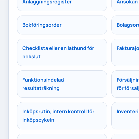
Anläggningsregister
Ansökan o
Bokföringsorder
Bolagsor
Checklista eller en lathund för
Fakturajo
bokslut
Funktionsindelad
Försäljni
resultaträkning
för försä
Inköpsrutin, intern kontroll för
Inventeri
inköpscykeln