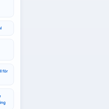
l
l för
e
ing