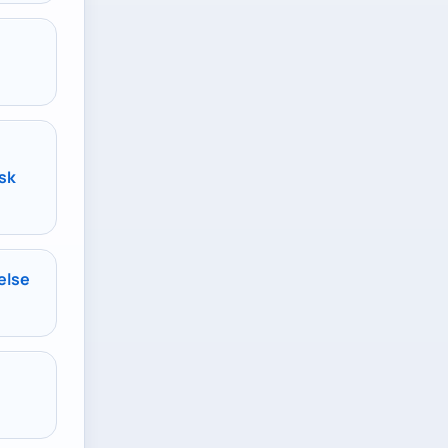
sk
relse