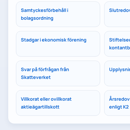
Samtyckesförbehåll i
Slutredov
bolagsordning
Stadgar i ekonomisk förening
Stiftelse
kontantb
Svar på förfrågan från
Upplysnin
Skatteverket
Villkorat eller ovillkorat
Årsredovi
aktieägartillskott
enligt K2