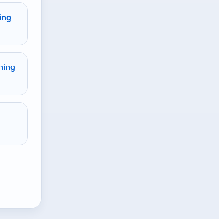
ing
kning