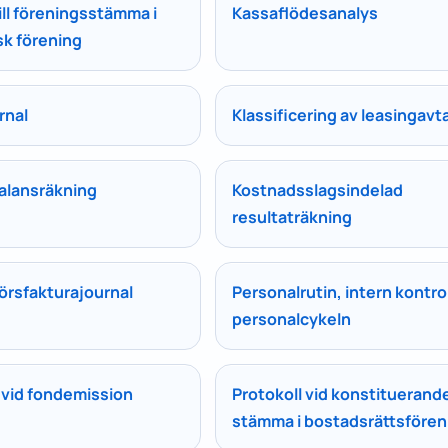
till föreningsstämma i
Kassaflödesanalys
k förening
rnal
Klassificering av leasingavta
balansräkning
Kostnadsslagsindelad
resultaträkning
örsfakturajournal
Personalrutin, intern kontrol
personalcykeln
 vid fondemission
Protokoll vid konstituerand
stämma i bostadsrättsfören