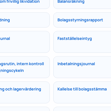
m frivillig likvidation
Balansräkning
dning
Bolagsstyrningsrapport
urnal
Fastställelseintyg
ngsrutin, intern kontroll
Inbetalningsjournal
ljningscykeln
ng och lagervärdering
Kallelse till bolagsstämma