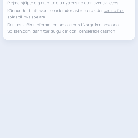
Plejmo hjälper dig att hitta ditt
nya casino utan svensk licens
.
Känner du till att även licensierade casinon erbjuder
casino free
spins
till nya spelare.
Den som söker information om casinon i Norge kan använda
Spillsen.com
, där hittar du guider och licensierade casinon.