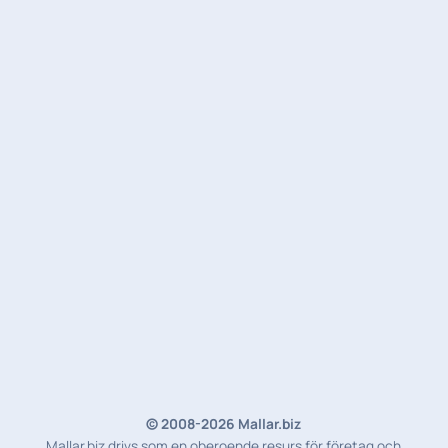
© 2008-2026 Mallar.biz
Mallar.biz drivs som en oberoende resurs för företag och