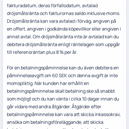
fakturadatum, deras förfallodatum, avtalad
dröjsmålsränta och fakturornas saldo inklusive moms.
Dröjsmålsränta kan vara avtalad i förväg, angiven på
en offert, angiven i godkända köpevillkor eller angiven i
annat avtal. Om dröjsmålsränta inte är avtalad kan du
debitera dröjsmålsränta enligt räntelagen som uppgår
till referensräntan plus 8 % per år.
För en betalningspåminnelse kan du även debitera en
påminnelseavgift om 60 SEK och denna avgift är inte
momspliktig. När kunden har erhållit en
betalningspåminnelse skall betalning ske så snabbt
som möjligt och du kan vänta i cirka 10 dagar innan du
går vidare med andra åtgärder. Åtgärder efter
betalningspåminnelse kan vara att skicka inkassokrav,
ansöka om betalningsföreläggande, att skicka