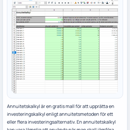
Annuitetskalkyl är en gratis mall för att upprätta en
investeringskalkyl enligt annuitetsmetoden för ett
eller flera investeringsalternativ. En annuitetskalkyl
kan vara lämplig att använda när man skall jämföra