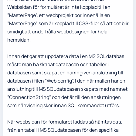
Webbsidan för formuläret är inte kopplad till en
”MasterPage”, ett webbprojekt bör innehålla en
”MasterPage” som är kopplad till CSS-filer så att det blir
smidigt att underhålla webbdesignen för hela
hemsidan.
Innan det går att uppdatera data i en MS SQL databas
måste man ha skapat databasen och tabeller i
databasen samt skapat en namngiven anslutning till
databasen i filen ”Web.config”. I den här mallen har en
anslutning till MS SQL databasen skapats med namnet
”ConnectionString” och det är till den anslutningen
som hänvisning sker innan SQL kommandot utförs.
När webbsidan för formuläret laddas så hämtas data
från en tabell i MS SQL databasen för den specifika