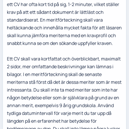
ett CV har ofta kort tid på sig, 1-2 minuter, vilket ställer
krav på att ett sådant dokument är lättläst och
standardiserat. En meritförteckning skall vara
heltäckande och innehålla mycket fakta för att läsaren
skall kunna jämföra meriterna med en kravprofil och
snabbt kunna se om den sökande uppfyller kraven.
Ett CV skall vara kortfattat och överblickbart, maximalt
2 sidor, mer omfattande beskrivningar kan lämnas i
bilagor. I en meritförteckning skall de senaste
meriterna stå först då det är dessa meriter som är mest
intressanta. Du skall inte ta med meriter som inte har
någon betydelse eller som är självklara på grund av en
annan merit, exempelvis 9 årig grundskola. Använd
tydliga datumintervall för varje merit du tar upp då
längden på en erfarenhet har betydelse för
bedömningen av den. Du skall inte lämna några luckor