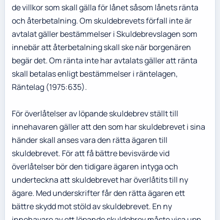
de villkor som skall gälla för lånet såsom lånets ränta
och återbetalning. Om skuldebrevets förfall inte är
avtalat gäller bestämmelser i Skuldebrevslagen som
innebär att återbetalning skall ske när borgenären
begär det. Om ränta inte har avtalats gäller att ränta
skall betalas enligt bestämmelser i räntelagen,
Räntelag (1975:635).
För överlåtelser av löpande skuldebrev ställt till
innehavaren gäller att den som har skuldebrevet i sina
händer skall anses vara den rätta ägaren till
skuldebrevet. För att få bättre bevisvärde vid
överlåtelser bör den tidigare ägaren intyga och
underteckna att skuldebrevet har överlåtits till ny
ägare. Med underskrifter får den rätta ägaren ett
bättre skydd mot stöld av skuldebrevet. En ny
innehavare av ett löpande skuldebrev måste visa upp